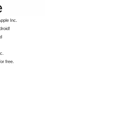
pple Inc.
droid!
nd
c.
or free.