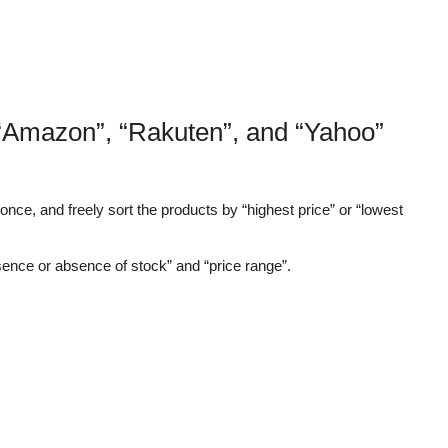
 “Amazon”, “Rakuten”, and “Yahoo”
nce, and freely sort the products by “highest price” or “lowest
sence or absence of stock” and “price range”.