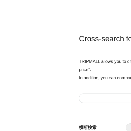
Cross-search f
TRIPMALL allows you to cros
price”.
In addition, you can compar
横断検索