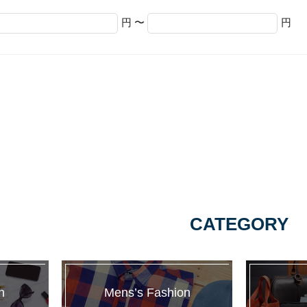
円 〜
円
CATEGORY
n
Mens’s Fashion