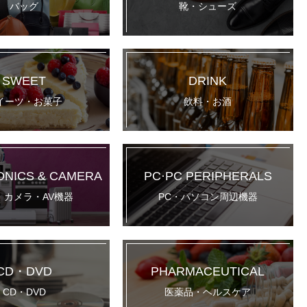
バッグ
靴・シューズ
SWEET
DRINK
イーツ・お菓子
飲料・お酒
ONICS & CAMERA
PC·PC PERIPHERALS
・カメラ・AV機器
PC・パソコン周辺機器
CD・DVD
PHARMACEUTICAL
CD・DVD
医薬品・ヘルスケア