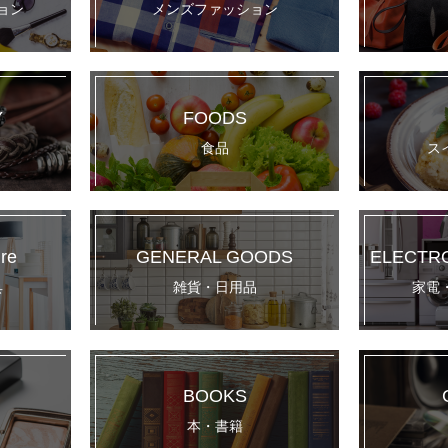
ョン
メンズファッション
Y
FOODS
食品
ス
ure
GENERAL GOODS
ELECTR
具
雑貨・日用品
家電
BOOKS
本・書籍