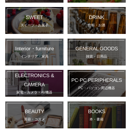
SWEET
DRINK
スイーツ・お菓子
飲料・お酒
Interior・furniture
GENERAL GOODS
インテリア・家具
雑貨・日用品
ELECTRONICS &
PC·PC PERIPHERALS
CAMERA
PC・パソコン周辺機器
家電・カメラ・AV機器
BEAUTY
BOOKS
美容・コスメ
本・書籍