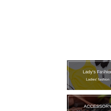
Lady’s Fashio
Ladies' fashion
ACCESSOR