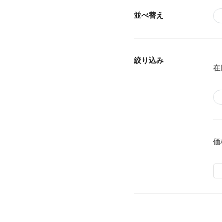
並べ替え
絞り込み
在
価