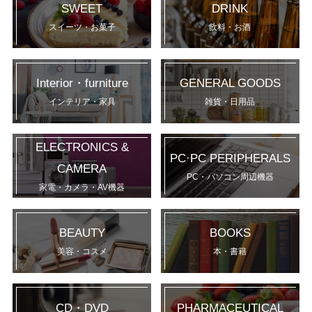
SWEET
DRINK
スイーツ・お菓子
飲料・お酒
Interior・furniture
GENERAL GOODS
インテリア・家具
雑貨・日用品
ELECTRONICS &
PC·PC PERIPHERALS
CAMERA
PC・パソコン周辺機器
家電・カメラ・AV機器
BEAUTY
BOOKS
美容・コスメ
本・書籍
CD・DVD
PHARMACEUTICAL