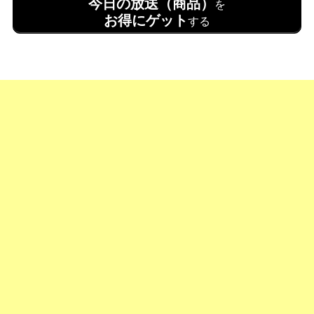
今日の放送（商品）
を
お得にゲット
する