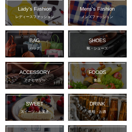
Lady’s Fashion
Mens’s Fashion
レディースファッション
メンズファッション
BAG
SHOES
バッグ
靴・シューズ
ACCESSORY
FOODS
アクセサリー
食品
SWEET
DRINK
スイーツ・お菓子
飲料・お酒