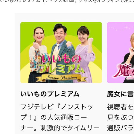
うないいものプレミアム（ディノス/dinos）グッズをオンラインで注