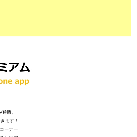
V通販。
できます！
コーナー