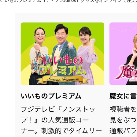
うないいものプレミアム（ディノス/dinos）グッズをオンラインで注