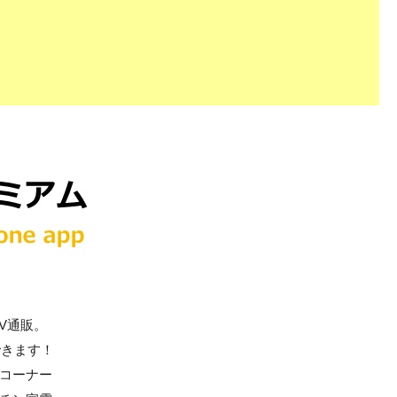
V通販。
できます！
コーナー