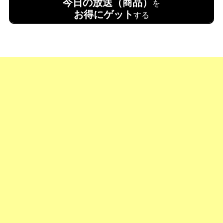
今日の放送（商品）
を
お得にゲット
する