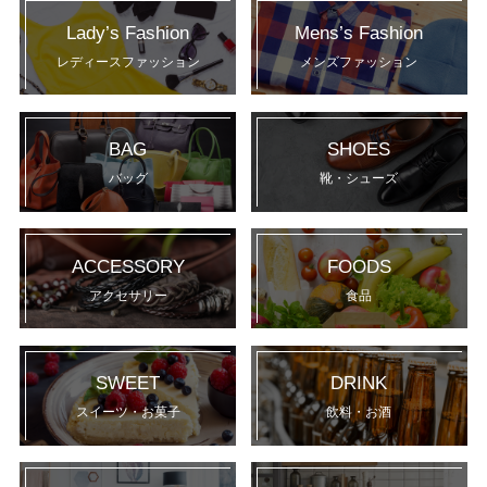
Lady’s Fashion
Mens’s Fashion
レディースファッション
メンズファッション
BAG
SHOES
バッグ
靴・シューズ
ACCESSORY
FOODS
アクセサリー
食品
SWEET
DRINK
スイーツ・お菓子
飲料・お酒