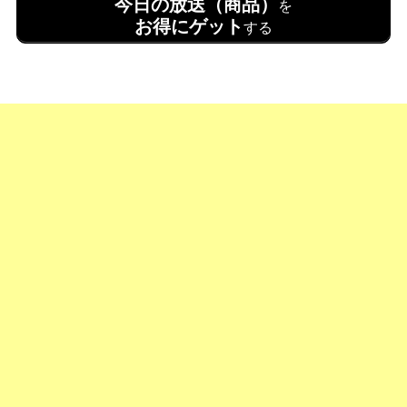
今日の放送（商品）
を
お得にゲット
する