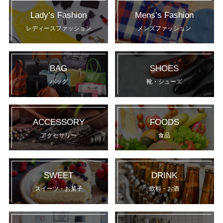
Lady’s Fashion
Mens’s Fashion
レディースファッション
メンズファッション
BAG
SHOES
バッグ
靴・シューズ
ACCESSORY
FOODS
アクセサリー
食品
SWEET
DRINK
スイーツ・お菓子
飲料・お酒