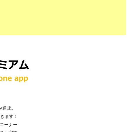
V通販。
できます！
コーナー