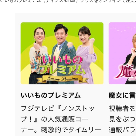
うないいものプレミアム（ディノス/dinos）グッズをオンラインで注