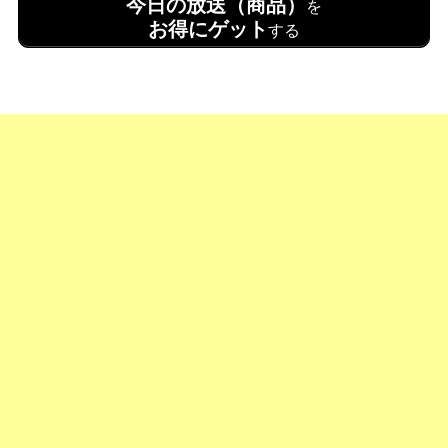
今日の放送（商品）
を
お得にゲット
する