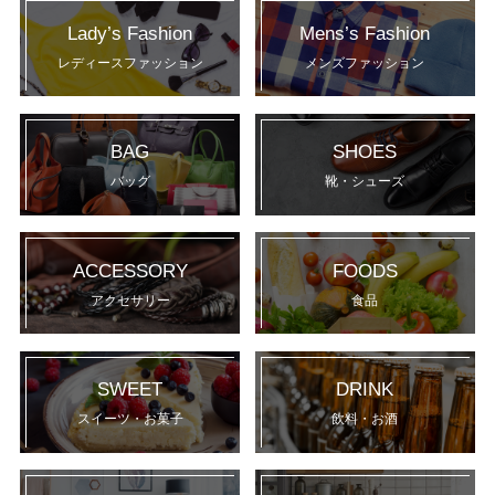
Lady’s Fashion
Mens’s Fashion
レディースファッション
メンズファッション
BAG
SHOES
バッグ
靴・シューズ
ACCESSORY
FOODS
アクセサリー
食品
SWEET
DRINK
スイーツ・お菓子
飲料・お酒