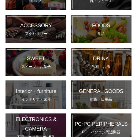
バッグ
靴・シューズ
ACCESSORY
FOODS
アクセサリー
食品
SWEET
DRINK
スイーツ・お菓子
飲料・お酒
Interior・furniture
GENERAL GOODS
インテリア・家具
雑貨・日用品
ELECTRONICS &
PC·PC PERIPHERALS
CAMERA
PC・パソコン周辺機器
家電・カメラ・AV機器