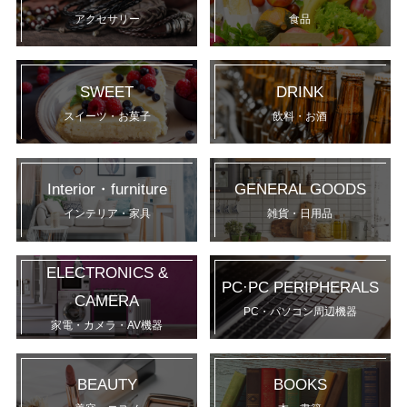
アクセサリー
食品
SWEET
DRINK
スイーツ・お菓子
飲料・お酒
Interior・furniture
GENERAL GOODS
インテリア・家具
雑貨・日用品
ELECTRONICS &
PC·PC PERIPHERALS
CAMERA
PC・パソコン周辺機器
家電・カメラ・AV機器
BEAUTY
BOOKS