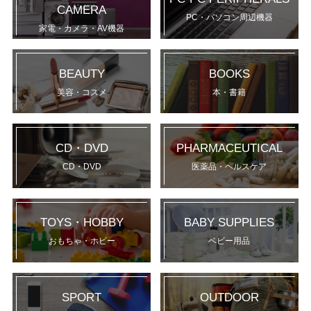
CAMERA
PC・パソコン周辺機器
家電・カメラ・AV機器
BEAUTY
BOOKS
美容・コスメ
本・書籍
CD・DVD
PHARMACEUTICAL
CD・DVD
医薬品・ヘルスケア
TOYS・HOBBY
BABY SUPPLIES
おもちゃ・ホビー
ベビー用品
SPORT
OUTDOOR