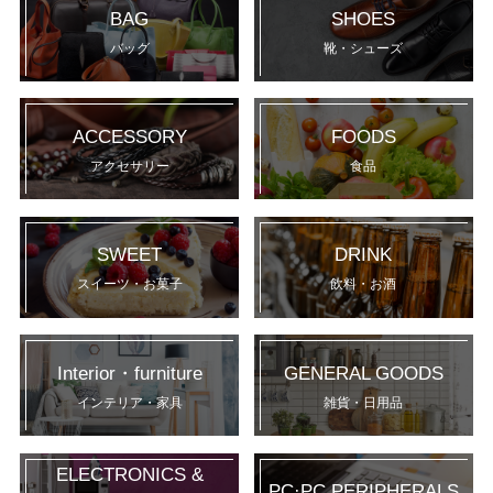
BAG
SHOES
バッグ
靴・シューズ
ACCESSORY
FOODS
アクセサリー
食品
SWEET
DRINK
スイーツ・お菓子
飲料・お酒
Interior・furniture
GENERAL GOODS
インテリア・家具
雑貨・日用品
ELECTRONICS &
PC·PC PERIPHERALS