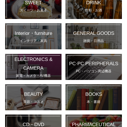
SWEET
DRINK
スイーツ・お菓子
飲料・お酒
Interior・furniture
GENERAL GOODS
インテリア・家具
雑貨・日用品
ELECTRONICS &
PC·PC PERIPHERALS
CAMERA
PC・パソコン周辺機器
家電・カメラ・AV機器
BEAUTY
BOOKS
美容・コスメ
本・書籍
CD・DVD
PHARMACEUTICAL