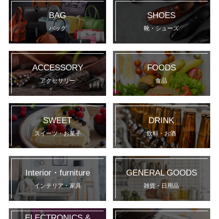
BAG
SHOES
バッグ
靴・シューズ
ACCESSORY
FOODS
アクセサリー
食品
SWEET
DRINK
スイーツ・お菓子
飲料・お酒
Interior・furniture
GENERAL GOODS
インテリア・家具
雑貨・日用品
ELECTRONICS &