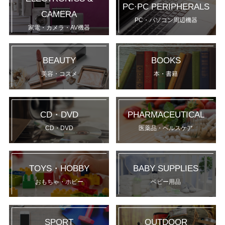
PC·PC PERIPHERALS
CAMERA
PC・パソコン周辺機器
家電・カメラ・AV機器
BEAUTY
BOOKS
美容・コスメ
本・書籍
CD・DVD
PHARMACEUTICAL
CD・DVD
医薬品・ヘルスケア
TOYS・HOBBY
BABY SUPPLIES
おもちゃ・ホビー
ベビー用品
SPORT
OUTDOOR