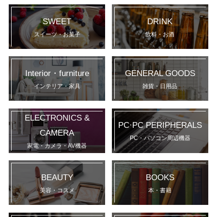
SWEET
DRINK
スイーツ・お菓子
飲料・お酒
Interior・furniture
GENERAL GOODS
インテリア・家具
雑貨・日用品
ELECTRONICS &
PC·PC PERIPHERALS
CAMERA
PC・パソコン周辺機器
家電・カメラ・AV機器
BEAUTY
BOOKS
美容・コスメ
本・書籍