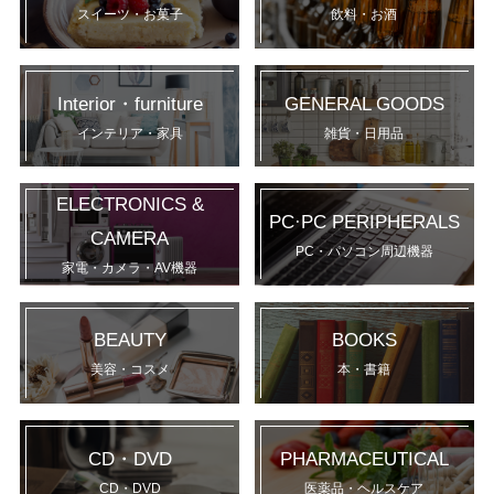
スイーツ・お菓子
飲料・お酒
Interior・furniture
GENERAL GOODS
インテリア・家具
雑貨・日用品
ELECTRONICS &
PC·PC PERIPHERALS
CAMERA
PC・パソコン周辺機器
家電・カメラ・AV機器
BEAUTY
BOOKS
美容・コスメ
本・書籍
CD・DVD
PHARMACEUTICAL
CD・DVD
医薬品・ヘルスケア