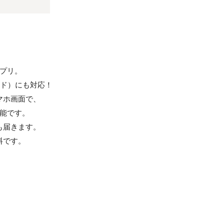
アプリ。
ロイド）にも対応！
マホ画面で、
能です。
も届きます。
料です。