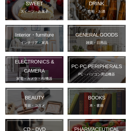
SWEET
DRINK
スイーツ・お菓子
飲料・お酒
Interior・furniture
GENERAL GOODS
インテリア・家具
雑貨・日用品
ELECTRONICS &
PC·PC PERIPHERALS
CAMERA
PC・パソコン周辺機器
家電・カメラ・AV機器
BEAUTY
BOOKS
美容・コスメ
本・書籍
CD・DVD
PHARMACEUTICAL