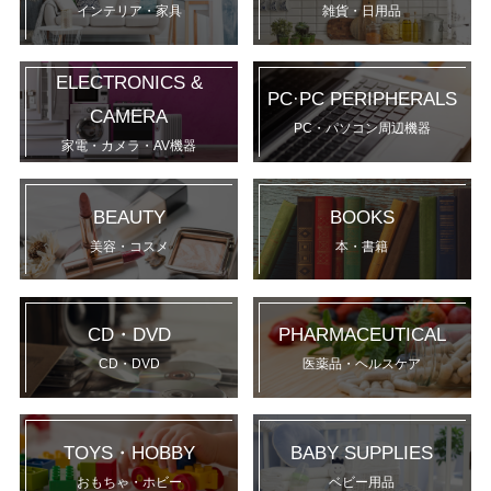
インテリア・家具
雑貨・日用品
ELECTRONICS &
PC·PC PERIPHERALS
CAMERA
PC・パソコン周辺機器
家電・カメラ・AV機器
BEAUTY
BOOKS
美容・コスメ
本・書籍
CD・DVD
PHARMACEUTICAL
CD・DVD
医薬品・ヘルスケア
TOYS・HOBBY
BABY SUPPLIES
おもちゃ・ホビー
ベビー用品