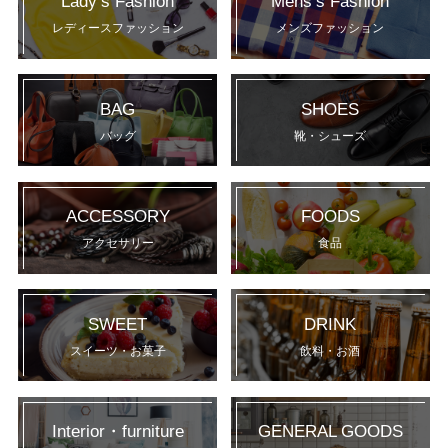
Lady’s Fashion
Mens’s Fashion
レディースファッション
メンズファッション
BAG
SHOES
バッグ
靴・シューズ
ACCESSORY
FOODS
アクセサリー
食品
SWEET
DRINK
スイーツ・お菓子
飲料・お酒
Interior・furniture
GENERAL GOODS