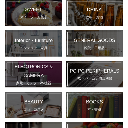
SWEET
DRINK
スイーツ・お菓子
飲料・お酒
Interior・furniture
GENERAL GOODS
インテリア・家具
雑貨・日用品
ELECTRONICS &
PC·PC PERIPHERALS
CAMERA
PC・パソコン周辺機器
家電・カメラ・AV機器
BEAUTY
BOOKS
美容・コスメ
本・書籍