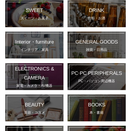
SWEET
DRINK
スイーツ・お菓子
飲料・お酒
Interior・furniture
GENERAL GOODS
インテリア・家具
雑貨・日用品
ELECTRONICS &
PC·PC PERIPHERALS
CAMERA
PC・パソコン周辺機器
家電・カメラ・AV機器
BEAUTY
BOOKS
美容・コスメ
本・書籍