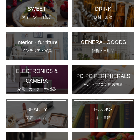
SWEET
DRINK
スイーツ・お菓子
飲料・お酒
Interior・furniture
GENERAL GOODS
インテリア・家具
雑貨・日用品
ELECTRONICS &
PC·PC PERIPHERALS
CAMERA
PC・パソコン周辺機器
家電・カメラ・AV機器
BEAUTY
BOOKS
美容・コスメ
本・書籍