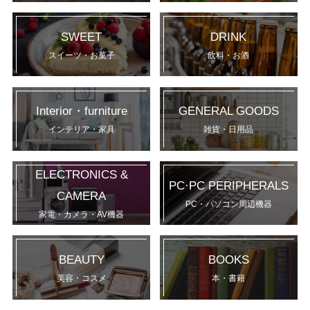
SWEET
DRINK
スイーツ・お菓子
飲料・お酒
Interior・furniture
GENERAL GOODS
インテリア・家具
雑貨・日用品
ELECTRONICS &
PC·PC PERIPHERALS
CAMERA
PC・パソコン周辺機器
家電・カメラ・AV機器
BEAUTY
BOOKS
美容・コスメ
本・書籍