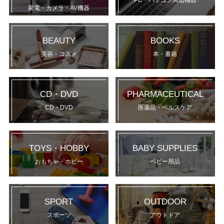
PC・パソコン周辺機器
家電・カメラ・AV機器
BEAUTY
BOOKS
美容・コスメ
本・書籍
CD・DVD
PHARMACEUTICAL
CD・DVD
医薬品・ヘルスケア
TOYS・HOBBY
BABY SUPPLIES
おもちゃ・ホビー
ベビー用品
SPORT
OUTDOOR
スポーツ
アウトドア