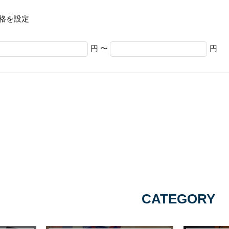
格を設定
円 〜
円
CATEGORY