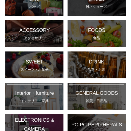
バッグ
靴・シューズ
ACCESSORY
FOODS
アクセサリー
食品
SWEET
DRINK
スイーツ・お菓子
飲料・お酒
Interior・furniture
GENERAL GOODS
インテリア・家具
雑貨・日用品
ELECTRONICS &
PC·PC PERIPHERALS
CAMERA