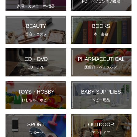
PC・パソコン周辺機器
家電・カメラ・AV機器
BEAUTY
BOOKS
美容・コスメ
本・書籍
CD・DVD
PHARMACEUTICAL
CD・DVD
医薬品・ヘルスケア
TOYS・HOBBY
BABY SUPPLIES
おもちゃ・ホビー
ベビー用品
SPORT
OUTDOOR
スポーツ
アウトドア