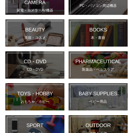
CAMERA
PC・パソコン周辺機器
家電・カメラ・AV機器
BEAUTY
BOOKS
美容・コスメ
本・書籍
CD・DVD
PHARMACEUTICAL
CD・DVD
医薬品・ヘルスケア
TOYS・HOBBY
BABY SUPPLIES
おもちゃ・ホビー
ベビー用品
SPORT
OUTDOOR