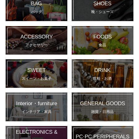
BAG
SHOES
バッグ
靴・シューズ
ACCESSORY
FOODS
アクセサリー
食品
SWEET
DRINK
スイーツ・お菓子
飲料・お酒
Interior・furniture
GENERAL GOODS
インテリア・家具
雑貨・日用品
ELECTRONICS &
PC·PC PERIPHERALS