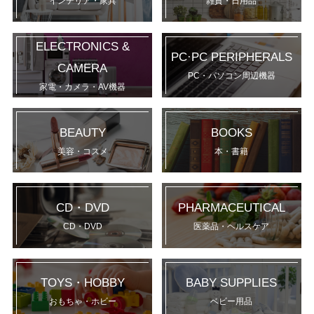
インテリア・家具
雑貨・日用品
ELECTRONICS &
PC·PC PERIPHERALS
CAMERA
PC・パソコン周辺機器
家電・カメラ・AV機器
BEAUTY
BOOKS
美容・コスメ
本・書籍
CD・DVD
PHARMACEUTICAL
CD・DVD
医薬品・ヘルスケア
TOYS・HOBBY
BABY SUPPLIES
おもちゃ・ホビー
ベビー用品