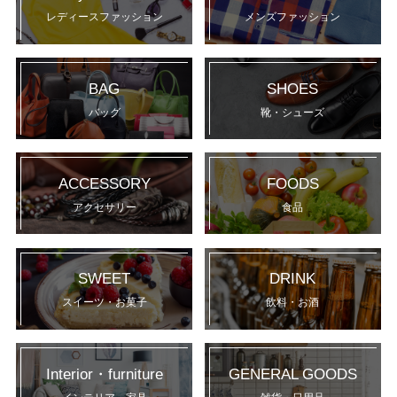
レディースファッション
メンズファッション
BAG
SHOES
バッグ
靴・シューズ
ACCESSORY
FOODS
アクセサリー
食品
SWEET
DRINK
スイーツ・お菓子
飲料・お酒
Interior・furniture
GENERAL GOODS