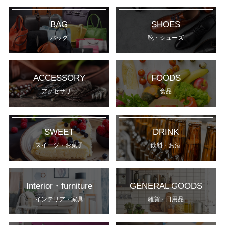
BAG
SHOES
バッグ
靴・シューズ
ACCESSORY
FOODS
アクセサリー
食品
SWEET
DRINK
スイーツ・お菓子
飲料・お酒
Interior・furniture
GENERAL GOODS
インテリア・家具
雑貨・日用品