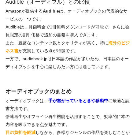
Audible（オーディブル）との比較
Amazonが提供する
Audible
は、オーディオブックの代表的なサ
ービスの一つです。
Audibleは、月額料金で1冊無料ダウンロードが可能で、さらに会
員限定の割引価格で追加の書籍を購入できます。
また、豊富なコンテンツ数とクオリティが高く、特に
海外のビジ
ネス書
が充実している点が特徴です。
一方で、
audiobook.jp
は日本語の作品が多いため、日本語のオー
ディオブックを中心に楽しみたい方には適しています。
オーディオブックのまとめ
オーディオブックは、
手が塞がっているときや移動中
に最適な読
書方法です。
倍速再生やオフライン再生機能を活用することで、効率的に本の
内容を吸収できる点が魅力です。
目の負担を軽減
しながら、多様なジャンルの作品を楽しむことが