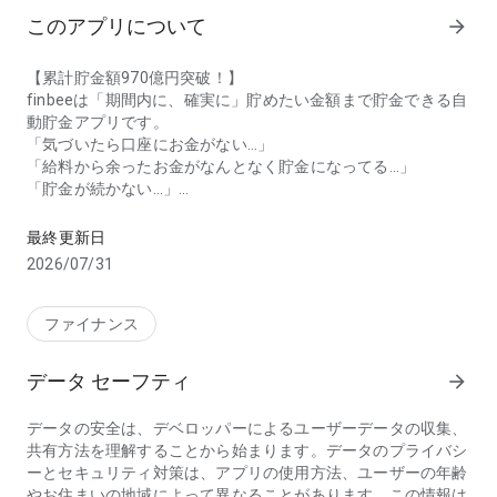
このアプリについて
arrow_forward
【累計貯金額970億円突破！】
finbeeは「期間内に、確実に」貯めたい金額まで貯金できる自
動貯金アプリです。
「気づいたら口座にお金がない...」
「給料から余ったお金がなんとなく貯金になってる...」
「貯金が続かない...」
目標とルールを決めるだけで自動で貯金してくれる貯金管理アプ
という方に使ってほしいアプリです！
最終更新日
2026/07/31
生活の中で自動的に貯まる数々の仕組みが、貯金の継続をサポ
ートします。
ファイナンス
==========================
データ セーフティ
arrow_forward
finbeeなら貯金がつづく！
==========================
データの安全は、デベロッパーによるユーザーデータの収集、
◆いつの間にか貯まる！
共有方法を理解することから始まります。データのプライバシ
「お菓子を我慢したら300円」「1日1万歩を歩いたら1000
ーとセキュリティ対策は、アプリの使用方法、ユーザーの年齢
円」など、finbeeには普段の生活をしながら着実にお金を貯め
やお住まいの地域によって異なることがあります。この情報は