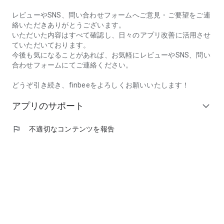
レビューやSNS、問い合わせフォームへご意見・ご要望をご連
◆マイルール貯金
絡いただきありがとうございます。
「コンビニ我慢したら300円」「お弁当を作ったら500円」な
いただいた内容はすべて確認し、日々のアプリ改善に活用させ
ど、自分で設定したルールで貯金
ていただいております。
今後も気になることがあれば、お気軽にレビューやSNS、問い
合わせフォームにてご連絡ください。
◆歩数貯金
「1000歩ごとに100円」などヘルスケアアプリに記録される歩
どうぞ引き続き、finbeeをよろしくお願いいたします！
数に応じて貯金
アプリのサポート
expand_more
◆カードでおつり貯金
クレジットカードで支払った金額に対し、指定の金額で支払っ
flag
不適切なコンテンツを報告
た場合のおつりに相当する金額を貯金（例：1,000円を指定し
て900円の買い物をすると100円貯金）
◆チェックイン貯金
「会社に着いたら500円」など、位置情報に基づいて設定した
場所に近づくと貯金
◆ワンタップ貯金
「推しが尊いと思ったら200円（推し貯金）」「応援している