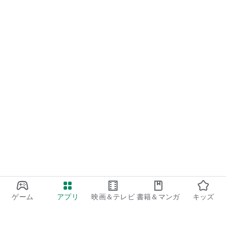
チームが勝ったら500円（サポーター貯金）」など、いつでも
好きな金額をその場で貯金。
==========================
finbeeの貯金の仕組み
==========================
銀行口座と連携せずに貯金を行う「つもり貯金」と、銀行口座
に連携して貯金する「口座連携」2種類から選ぶことができま
す。
◆「つもり貯金」の場合
銀行口座を連携せずにfinbeeの自動貯金を体験いただけます。
すべての貯金ルールはもちろん、「シェア貯金」機能もご利用
可能です。
記録として「つもり貯金」をfinbeeでおこなって、口座に入
金・貯金箱にお金を入れる、という使い方をしているユーザー
様が多くいらっしゃいます。
◆銀行口座と連携する場合
ゲーム
アプリ
映画＆テレビ
書籍＆マンガ
キッズ
連携した銀行口座の中に、finbeeで貯金した額を取っておくこ
とができます。
貯金額は銀行口座内に貯まっていくのでセキュリティ面も安