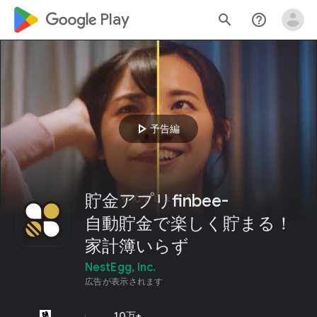
google_logo Play
search
help_outline
play_arrow
予告編
貯金アプリfinbee-
自動貯金で楽しく貯まる！
家計簿いらず
NestEgg, Inc.
広告が表示されます
10万+