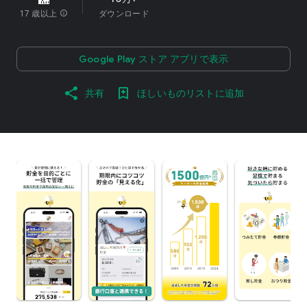
17 歳以上
info
ダウンロード
Google Play ストア アプリで表示
共有
ほしいものリストに追加