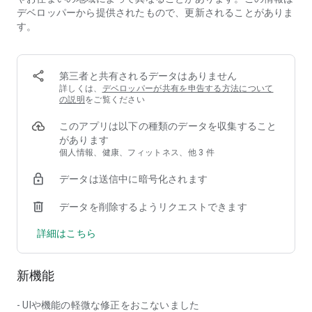
られる貯金ルールがたくさん！
デベロッパーから提供されたもので、更新されることがありま
す。
◆期間内で着実に貯まる！
「7月20日までに旅行資金5万円」「春までに彼との同棲に向
けて50万円」など、目的ごとに目標額と期日を決めたら、
finbee専用口座に着実に取り分け！口座残高すべて使っていて
第三者と共有されるデータはありません
挫折...なんてこともなくなります。
詳しくは、
デベロッパーが共有を申告する方法について
の説明
をご覧ください
◆夫婦やカップル、友達と貯金できる！
このアプリは以下の種類のデータを収集すること
「シェア貯金」機能を利用すれば、家族や恋人、友人グループ
があります
と貯金をすることが可能！
個人情報、健康、フィットネス、他 3 件
口座は共有せず、貯金金額だけ共有するからお金の管理も安
心！
データは送信中に暗号化されます
同棲や結婚式に向けての貯金など、カップルに人気な機能で
す。
データを削除するようリクエストできます
詳細はこちら
==========================
便利な8つの貯金ルール
==========================
新機能
◆つみたて貯金
「毎月1万円を給料から自動で先取り」「毎日100円貯める」
- UIや機能の軽微な修正をおこないました
など、毎日/毎週/毎月の好きなタイミングで自由な金額を貯金