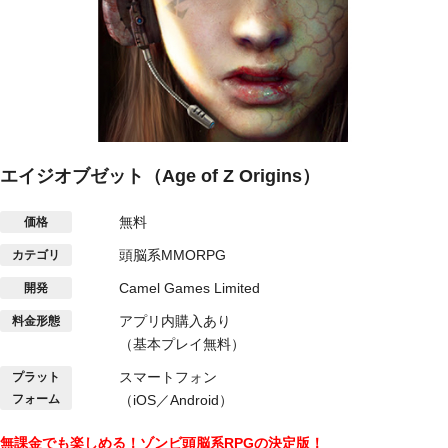
エイジオブゼット（Age of Z Origins）
無料
価格
頭脳系MMORPG
カテゴリ
Camel Games Limited
開発
アプリ内購入あり
料金形態
（基本プレイ無料）
スマートフォン
プラット
フォーム
（iOS／Android）
無課金でも楽しめる！ゾンビ頭脳系RPGの決定版！