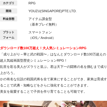
RPG
カテゴリ
YOUZU(SINGAPORE)
PTE.LTD
.
開発
アイテム課金型
料金形態
（基本プレイ無料）
スマートフォン
プラット
フォーム
（iOS／Android）
ダウンロード数100万超え！大人気シミュレーションRPG
「成り上がり～華と武の戦国〜」はなんとダウンロード数100万超えの
超人気縦画面型歴史シミュレーションRPG！
乱世を彩る美人がズラリと並ぶ。君は天下一の闘将の名を掴むまで成り
上がろう。
かの有名な伝説の戦国武将を全て家来にすることができ、家来は育成す
ることで武勇・知略などをさらに強化することができます。
美女を寵愛することで子供を作り育てることも可能です。