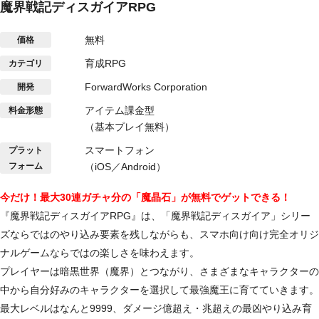
魔界戦記ディスガイアRPG
無料
価格
育成RPG
カテゴリ
ForwardWorks Corporation
開発
アイテム課金型
料金形態
（基本プレイ無料）
スマートフォン
プラット
フォーム
（iOS／Android）
今だけ！最大30連ガチャ分の「魔晶石」が無料でゲットできる！
『魔界戦記ディスガイアRPG』は、「魔界戦記ディスガイア」シリー
ズならではのやり込み要素を残しながらも、スマホ向け向け完全オリジ
ナルゲームならではの楽しさを味わえます。
プレイヤーは暗黒世界（魔界）とつながり、さまざまなキャラクターの
中から自分好みのキャラクターを選択して最強魔王に育てていきます。
最大レベルはなんと9999、ダメージ億超え・兆超えの最凶やり込み育