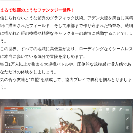
まるで映画のようなファンタジー世界！
信じられないような驚異のグラフィック技術。アデン大陸を舞台に高精
細に描画されたフィールド、そして細部まで作り込まれた街並み、繊細
に描かれた鎧の模様や精密なキャラクターの表情に感動することでしょ
う。
この世界、すべての地域に高低差があり、ローディングなくシームレス
に本当に歩いている気分で冒険を楽しめます。
毎日1万人以上が集まる大規模バトルや、圧倒的な規模感と没入感であ
なただけの体験をしましょう。
気の合う友達と”血盟”を結成して、協力プレイで勝利を掴みとりましょ
う。