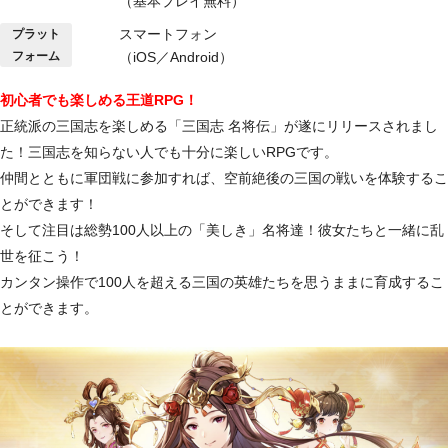
（基本プレイ無料）
スマートフォン
プラット
フォーム
（iOS／Android）
初心者でも楽しめる王道RPG！
正統派の三国志を楽しめる「三国志 名将伝」が遂にリリースされまし
た！三国志を知らない人でも十分に楽しいRPGです。
仲間とともに軍団戦に参加すれば、空前絶後の三国の戦いを体験するこ
とができます！
そして注目は総勢100人以上の「美しき」名将達！彼女たちと一緒に乱
世を征こう！
カンタン操作で100人を超える三国の英雄たちを思うままに育成するこ
とができます。