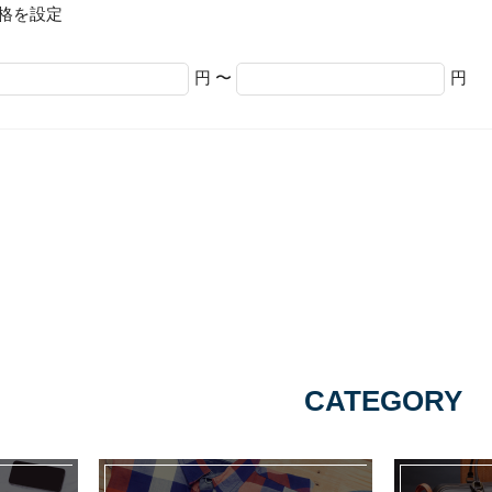
格を設定
円 〜
円
CATEGORY