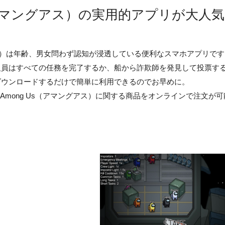
s（アマングアス）の実用的アプリが大人気
グアス）は年齢、男女問わず認知が浸透している便利なスマホアプリで
組員はすべての任務を完了するか、船から詐欺師を発見して投票す
ダウンロードするだけで簡単に利用できるのでお早めに。
うなAmong Us（アマングアス）に関する商品をオンラインで注文が