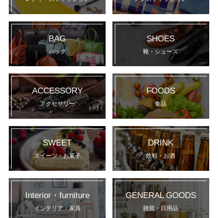
BAG
SHOES
バッグ
靴・シューズ
ACCESSORY
FOODS
アクセサリー
食品
SWEET
DRINK
スイーツ・お菓子
飲料・お酒
Interior・furniture
GENERAL GOODS
インテリア・家具
雑貨・日用品