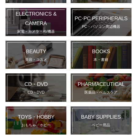
ELECTRONICS &
PC·PC PERIPHERALS
CAMERA
PC・パソコン周辺機器
家電・カメラ・AV機器
BEAUTY
BOOKS
美容・コスメ
本・書籍
CD・DVD
PHARMACEUTICAL
CD・DVD
医薬品・ヘルスケア
TOYS・HOBBY
BABY SUPPLIES
おもちゃ・ホビー
ベビー用品